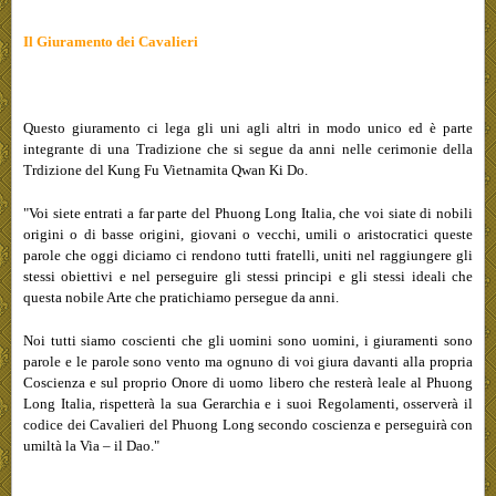
Il Giuramento dei Cavalieri
Questo giuramento ci lega gli uni agli altri in modo unico ed è parte
integrante di una Tradizione che si segue da anni nelle cerimonie della
Trdizione del Kung Fu Vietnamita Qwan Ki Do.
"Voi siete entrati a far parte del Phuong Long Italia, che voi siate di nobili
origini o di basse origini, giovani o vecchi, umili o aristocratici queste
parole che oggi diciamo ci rendono tutti fratelli, uniti nel raggiungere gli
stessi obiettivi e nel perseguire gli stessi principi e gli stessi ideali che
questa nobile Arte che pratichiamo persegue da anni.
Noi tutti siamo coscienti che gli uomini sono uomini, i giuramenti sono
parole e le parole sono vento ma ognuno di voi giura davanti alla propria
Coscienza e sul proprio Onore di uomo libero che resterà leale al Phuong
Long Italia, rispetterà la sua Gerarchia e i suoi Regolamenti, osserverà il
codice dei Cavalieri del Phuong Long secondo coscienza e perseguirà con
umiltà la Via – il Dao."