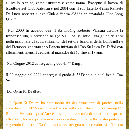
a livello tecnico, come istruttore e come uomo. P
rosegue il lavoro di
Istruttore nel Club Argentia e nel 2004 con il suo fratello d'armi Raffaele
De Lucia apre un nuovo Club a Vaprio d'Adda chiamandolo “Lac Long
Quan”.
Nel 2009 in accordo con il Sư Trưởng Roberto Vismara assume la
responsabilità, succedendo al
Tạo Sư
Luca De Toffol, sua guida da anni
nella nazionale di combattimento, del settore Juniores della Lombardia e
del Piemonte continuando l’opera iniziata dal
Tạo Sư
Luca De Toffol con
allenamenti mensili dedicati ai ragazzi/e dai 13 fino ai 17 anni.
Nel Giugno 2012 consegue il grado di 4° Dang .
Il 29 maggio del 2021 consegue il grado di 5° Dang e la qualifica di
Tạo
Sư
Del Qwan Ki Do dice:
"Il Qwan Ki Do mi ha dato molto fin dai primi anni di pratica, nella
crescita con il M° Massimo Arioli e poi nella maturità con Il
Sư Trưởng M°
Roberto Vismara
, quest’Arte è da sempre una scuola di vita in cui rispetto,
altruismo, forza e perseveranza sono cardini chiave nella nostra pratica e
seguendo il nostro “Dao”, questi stessi insegnamenti e valori si riflettono