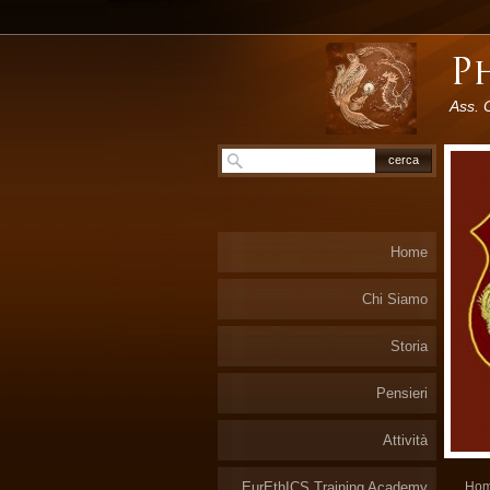
Ass. 
Home
Chi Siamo
Storia
Pensieri
Attività
EurEthICS Training Academy
Ho