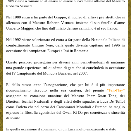
1989 riesce a tornare ad allenarsi ed essere nuovamente allievo del Maestro
Roberto Vismara..
Nel 1989 entra a far parte del Gruppo, il nucleo di allievi più stretti che si
allenano con il Maestro Roberto Vismara, insieme al suo fratello d’arme
Umberto Maggesi che fino dall’inizio del suo cammino è al suo fianco.
Nel 1992 viene selezionato ed entra a far parte della Nazionale Italiana di
combattimento Cinture Nere, della quale diventa capitano nel 1996 in
occasione dei campionati Europei a Iasi in Romania.
Questo percorso proseguirà per diversi anni permettendogli di maturare
una grande esperienza sul quadrato di gara che si concluderà in occasione
dei IV Campionato del Mondo a Bucarest nel 2007.
E’ dello stesso anno l’assegnazione, che per lui è il più importante
riconoscimento ricevuto nella sua carriera, del premio
“Fair-Play”
assegnato su votazione unanime del Maestro Pham Xuan Tong, dei
Direttori Tecnici Nazionali e degli atleti delle squadre, a Luca De Toffol
come l’atleta che nel corso dei Campionati Mondiali e Europei ha meglio
espresso la filosofia agonistica del Qwan Ki Do per correttezza e sincerità
di spirito.
In quella occasione il commento di un Luca molto emozionato è stato: