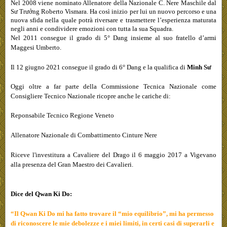
Nel 2008 viene nominato Allenatore della Nazionale C. Nere Maschile dal
Sư Trưởng Roberto Vismara. Ha così inizio per lui un nuovo percorso e una
nuova sfida nella quale potrà riversare e trasmettere l’esperienza maturata
negli anni e condividere emozioni con tutta la sua Squadra.
Nel 2011 consegue il grado di 5° Dang insieme al suo fratello d’armi
Maggesi Umberto.
Il 12 giugno 2021 consegue il grado di 6° Dang e la qualifica di
Minh Sư
Oggi oltre a far parte della Commissione Tecnica Nazionale come
Consigliere Tecnico Nazionale ricopre anche le cariche di:
Reponsabile Tecnico Regione Veneto
Allenatore Nazionale di Combattimento Cinture Nere
Riceve l'investitura a Cavaliere del Drago il 6 maggio 2017 a Vigevano
alla presenza del Gran Maestro dei Cavalieri.
Dice del Qwan Ki Do:
“Il Qwan Ki Do mi ha fatto trovare il “mio equilibrio”, mi ha permesso
di riconoscere le mie debolezze e i miei limiti, in certi casi di superarli e