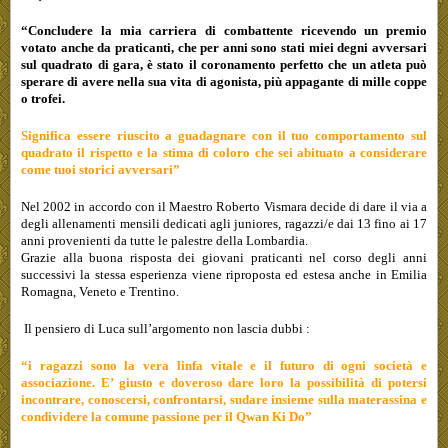
“Concludere la mia carriera di combattente ricevendo un premio
votato anche da praticanti, che per anni sono stati miei degni avversari
sul quadrato di gara, è stato il coronamento perfetto che un atleta può
sperare di avere nella sua vita di agonista, più appagante di mille coppe
o trofei.
Significa essere riuscito a guadagnare con il tuo comportamento sul
quadrato il rispetto e la stima di coloro che sei abituato a considerare
come tuoi storici avversari”
Nel 2002 in accordo con il Maestro Roberto Vismara decide di dare il via a
degli allenamenti mensili dedicati agli juniores, ragazzi/e dai 13 fino ai 17
anni provenienti da tutte le palestre della Lombardia.
Grazie alla buona risposta dei giovani praticanti nel corso degli anni
successivi la stessa esperienza viene riproposta ed estesa anche in Emilia
Romagna, Veneto e Trentino.
Il pensiero di Luca sull’argomento non lascia dubbi :
“i ragazzi sono la vera linfa vitale e il futuro di ogni società e
associazione. E’ giusto e doveroso dare loro la possibilità di potersi
incontrare, conoscersi, confrontarsi, sudare insieme sulla materassina e
condividere la comune passione per il Qwan Ki Do”