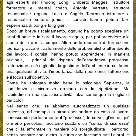
agli esperti del Phuong Long: Umberto Maggesi, istruttore
formatore e mental coach, Antonio Varratta istruttore
responsabile regione Lazio e Angelo Taormina istruttore e
responsabile settore junior, i corsisti hanno potuto fare
esperienza di bong e long gian.
Dopo un breve riscaldamento, ognuno ha potuto scegliere un’
armi di base e iniziare il lavoro singolo, per poi precedere allo
studio delle armi a coppie. Alternando momenti di formazione
teorica, pratica e trasferimento delle problematiche all’ambiente
del lavoro. I corsisti hanno potuto apprendere, in maniera
originale, i principi del rispetto dell’esperienza pregressa,
l’attenzione a sé e gli altri, la gestione dell’ambiente in cui fanno
una qualsiasi attività, l’importanza della ripetizione, l’attenzione
e il focus sull’obiettivo.
Come ha spiegato molto bene lo psicologo Sapienza, la
confidenza e sicurezza arrivano con la ripetizione. Ma
l’abitudine a una qualsiasi attività, alza comunque la soglia di
pericolo!
Nel senso che, se abbiamo automatizzato un qualsiasi
processo, ad esempio la strada per andare da casa al lavoro,
conoscendo perfettamente il “processo”, le curve, gl’incroci più
o meno pericolosi, facciamo scattare un “senso di sicurezza”
che ci fa affrontare in maniera più spregiudicata il percorso,
senza pensare che, dietro la curva che facciamo tutti i giorni, ci