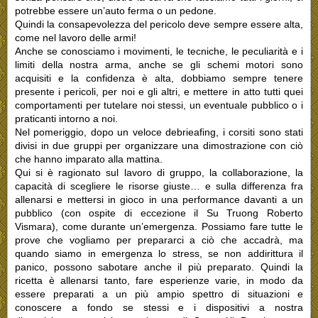
potrebbe essere un’auto ferma o un pedone.
Quindi la consapevolezza del pericolo deve sempre essere alta,
come nel lavoro delle armi!
Anche se conosciamo i movimenti, le tecniche, le peculiarità e i
limiti della nostra arma, anche se gli schemi motori sono
acquisiti e la confidenza è alta, dobbiamo sempre tenere
presente i pericoli, per noi e gli altri, e mettere in atto tutti quei
comportamenti per tutelare noi stessi, un eventuale pubblico o i
praticanti intorno a noi.
Nel pomeriggio, dopo un veloce debrieafing, i corsiti sono stati
divisi in due gruppi per organizzare una dimostrazione con ciò
che hanno imparato alla mattina.
Qui si è ragionato sul lavoro di gruppo, la collaborazione, la
capacità di scegliere le risorse giuste… e sulla differenza fra
allenarsi e mettersi in gioco in una performance davanti a un
pubblico (con ospite di eccezione il Su Truong Roberto
Vismara), come durante un’emergenza. Possiamo fare tutte le
prove che vogliamo per prepararci a ciò che accadrà, ma
quando siamo in emergenza lo stress, se non addirittura il
panico, possono sabotare anche il più preparato. Quindi la
ricetta è allenarsi tanto, fare esperienze varie, in modo da
essere preparati a un più ampio spettro di situazioni e
conoscere a fondo se stessi e i dispositivi a nostra